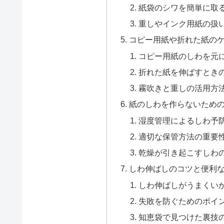
紙袋のシワを簡単に取
重しやインク用紙の扱
コピー用紙や折れた紙の
コピー用紙のしわを元
折れた紙を伸ばすとき
霧吹きと重しの活用方
紙のしわを作らないため
湿度管理によるしわ予
適切な保管方法の重要
乾燥が引き起こすしわ
しわ伸ばしのコツと便利
しわ伸ばしがうまくい
失敗を防ぐためのポイ
知恵袋で見つけた裏技