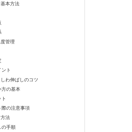
す基本方法
点
係
温度管理
定
イント
たしわ伸ばしのコツ
い方の基本
ット
う際の注意事項
す方法
しの手順