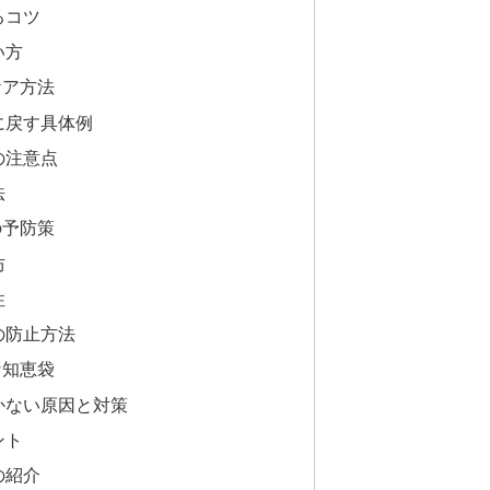
るコツ
い方
ケア方法
に戻す具体例
の注意点
法
の予防策
防
性
の防止方法
な知恵袋
かない原因と対策
ント
の紹介