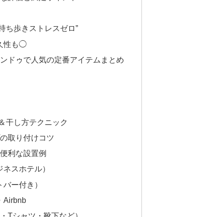
“持ち歩きストレスゼロ”
久性も◯
ンドゥで人気の定番アイテムまとめ
＆干し方テクニック
の取り付けコツ
便利な設置例
ジネスホテル）
トバー付き）
irbnb
・Tシャツ・靴下など）