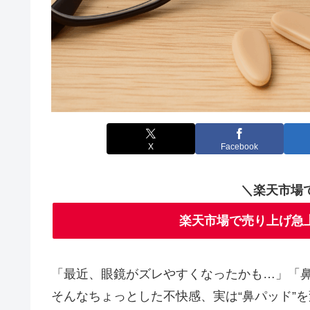
X
Facebook
＼楽天市場
楽天市場で売り上げ急
「最近、眼鏡がズレやすくなったかも…」「
そんなちょっとした不快感、実は“鼻パッド”