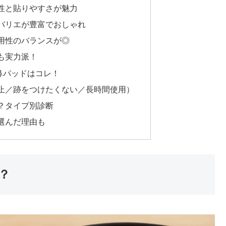
性と貼りやすさが魅力
バリエが豊富でおしゃれ
用性のバランスが◎
も実力派！
鼻パッドはコレ！
止／跡をつけたくない／長時間使用）
？タイプ別診断
選んだ理由も
？