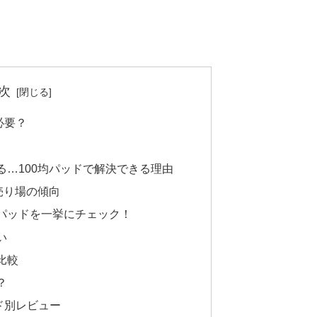
次
必要？
る…100均パッドで解決できる理由
売り場の傾向
鼻パッドを一挙にチェック！
い
比較
？
ド別レビュー